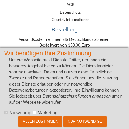
AGB
Datenschutz
Gesetzl. Informationen
Bestellung
Versandkostenfrei innerhalb Deutschlands ab einem
Bestellwert von 150,00 Euro
Wir benötigen Ihre Zustimmung
Lieferung mit DHL
Unsere Webseite nutzt Dienste Dritter, um Ihnen ein
besseres Angebot bieten zu können. Die Dienstanbieter
sammeln weltweit Daten und nutzen diese für beliebige
Wunschadresse
Zwecke und Partnerschaften. Sie können uns die Nutzung
Packstation
dieser Dienste erlauben oder nur notwendige
Postfiliale
Zahlungsarten
Datenverarbeitungen akzeptieren. Ihre Einwilligung können
Sie jederzeit über
Datenschutzeinstellungen anpassen
unten
auf der Webseite widerrufen.
Notwendig
Marketing
ALLEN ZUSTIMMEN
NUR NOTWENDIGE
.:: Copyright © 2026 by www.bootsaufkleber.de :: Alle Rechte vorbehalten ::