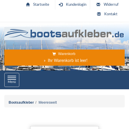
Startseite
Kundenlogin
Widerruf
Kontakt
Warenkorb
» Ihr Warenkorb ist leer!
Toggle
Menü
navigation
Bootsaufkleber
Meereswelt