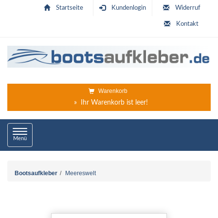
Startseite
Kundenlogin
Widerruf
Kontakt
Warenkorb
» Ihr Warenkorb ist leer!
Toggle
Menü
navigation
Bootsaufkleber
Meereswelt