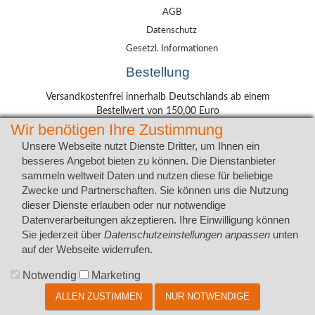
AGB
Datenschutz
Gesetzl. Informationen
Bestellung
Versandkostenfrei innerhalb Deutschlands ab einem
Bestellwert von 150,00 Euro
Wir benötigen Ihre Zustimmung
Lieferung mit DHL
Unsere Webseite nutzt Dienste Dritter, um Ihnen ein
besseres Angebot bieten zu können. Die Dienstanbieter
sammeln weltweit Daten und nutzen diese für beliebige
Wunschadresse
Zwecke und Partnerschaften. Sie können uns die Nutzung
Packstation
dieser Dienste erlauben oder nur notwendige
Postfiliale
Zahlungsarten
Datenverarbeitungen akzeptieren. Ihre Einwilligung können
Sie jederzeit über
Datenschutzeinstellungen anpassen
unten
auf der Webseite widerrufen.
Notwendig
Marketing
ALLEN ZUSTIMMEN
NUR NOTWENDIGE
.:: Copyright © 2026 by www.bootsaufkleber.de :: Alle Rechte vorbehalten ::