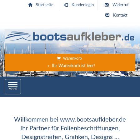
Startseite
Kundenlogin
Widerruf
Kontakt
Warenkorb
» Ihr Warenkorb ist leer!
Toggle
Menü
navigation
Willkommen bei www.bootsaufkleber.de
Ihr Partner für Folienbeschriftungen,
Designstreifen, Grafiken, Designs ...