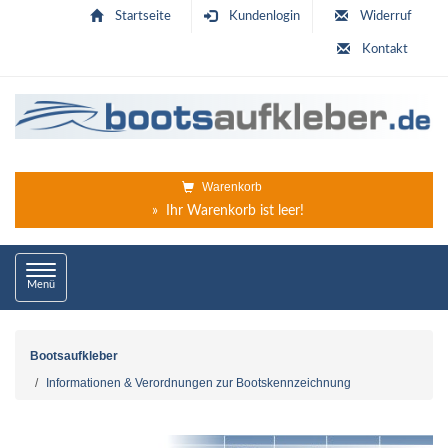
Startseite
Kundenlogin
Widerruf
Kontakt
Warenkorb
» Ihr Warenkorb ist leer!
Toggle
Menü
navigation
Bootsaufkleber
Informationen & Verordnungen zur Bootskennzeichnung