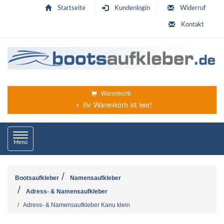
Startseite
Kundenlogin
Widerruf
Kontakt
Warenkorb
» Ihr Warenkorb ist leer!
Toggle
Menü
navigation
Bootsaufkleber
Namensaufkleber
Adress- & Namensaufkleber
Adress- & Namensaufkleber Kanu klein