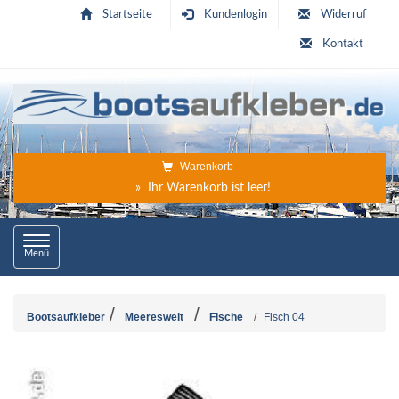
Startseite
Kundenlogin
Widerruf
Kontakt
Warenkorb
» Ihr Warenkorb ist leer!
Toggle
Menü
navigation
Bootsaufkleber
Meereswelt
Fische
Fisch 04