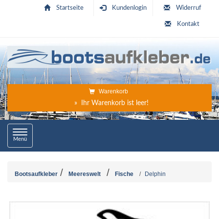
Startseite
Kundenlogin
Widerruf
Kontakt
Warenkorb
» Ihr Warenkorb ist leer!
Toggle
Menü
navigation
Bootsaufkleber
Meereswelt
Fische
Delphin